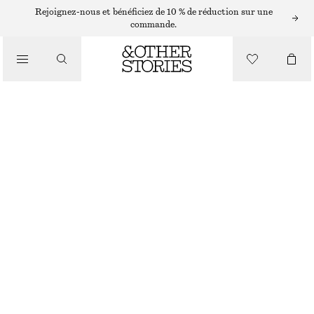
COLLIERS
Rejoignez-nous et bénéficiez de 10 % de réduction sur une
commande.
/
BIJOUX
COLLIER AVEC CHAÎNE ET PERLES DE CULTURE
/
ACCESSOIRES
€ 39
RUPTURE DE STOCK
PERLES/DORÉ
ONESIZE
TAILLE