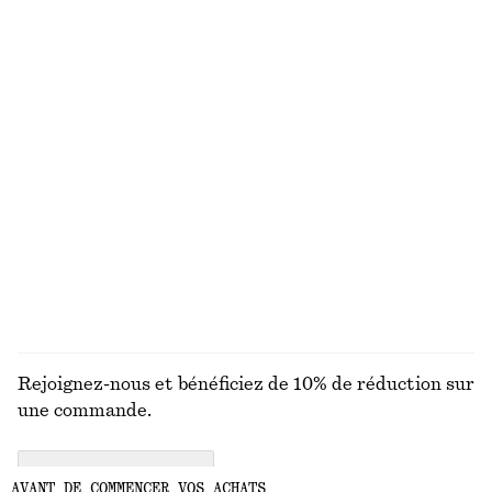
Robe midi évasée en lin
Maillot de bain asymétrique et texturé
€ 99
€ 69
Nouveauté
Exclusivité en ligne
100% lin
Foulard triangulaire en soie et cachemire
Maillot de bain texturé
€ 49
€ 59
Nouveauté
Silk-cashmere
DÉCOUVRIR TOUTES LES BIJOUX
Rejoignez-nous et bénéficiez de 10% de réduction sur
une commande.
CREATE ACCOUNT
AVANT DE COMMENCER VOS ACHATS