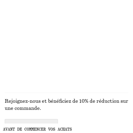
Haut froncé à boucle dorée
Robe midi asymétrique en satin
€ 29
€ 59
€ 49
€ 99
Dernière chance
Dernière chance
Robe courte en lin
Jean bootcut taille mi-haute
€ 59
€ 89
€ 99
Dernière chance
100% coton biologique
100% lin
+
2
DÉCOUVRIR TOUTES LES HAUTS ET T-SHIRTS
Rejoignez-nous et bénéficiez de 10% de réduction sur
une commande.
CREATE ACCOUNT
AVANT DE COMMENCER VOS ACHATS