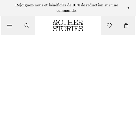
Rejoignez-nous et bénéficiez de 10 % de réduction sur une
commande.
/
HAUTS ET T-SHIRTS
HAUT À COL BÉNITIER ET CORDON DE SERRAGE
€ 59
€ 99
DERNIÈRE CHANCE
/
VÊTEMENTS
JAUNE
32
34
36
38
40
42
44