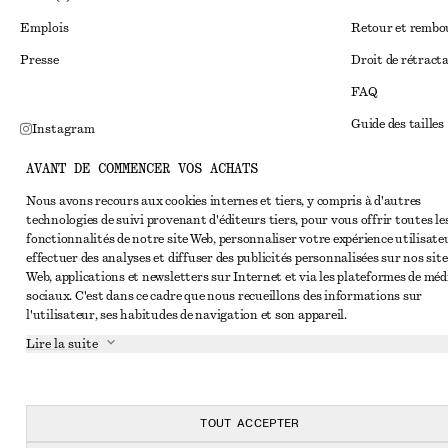
Emplois
Retour et remb
Presse
Droit de rétract
FAQ
Guide des tailles
Instagram
Réduction étudi
Pinterest
AVANT DE COMMENCER VOS ACHATS
Règlement extraju
Facebook
Nous avons recours aux cookies internes et tiers, y compris à d'autres
technologies de suivi provenant d'éditeurs tiers, pour vous offrir toutes le
Conditions génér
Youtube
fonctionnalités de notre site Web, personnaliser votre expérience utilisate
Conditions génér
effectuer des analyses et diffuser des publicités personnalisées sur nos site
TikTok
Web, applications et newsletters sur Internet et via les plateformes de méd
Cookies et parta
sociaux. C'est dans ce cadre que nous recueillons des informations sur
l'utilisateur, ses habitudes de navigation et son appareil.
Paramètres des c
Lire la suite
Politique de conf
Conditions de se
Déclaration d'acc
TOUT ACCEPTER