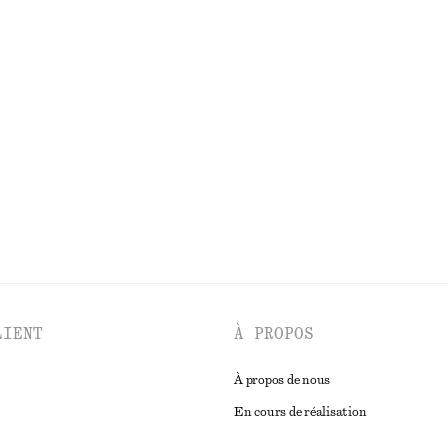
€ 45
€ 79
100% lin
Dernière chance
trique en satin
Haut à bretelles en velours
€ 29
€ 59
Dernière chance
DÉCOUVRIR TOUTES LES HAUTS ET T-SHIRTS
LIENT
À PROPOS
À propos de nous
En cours de réalisation