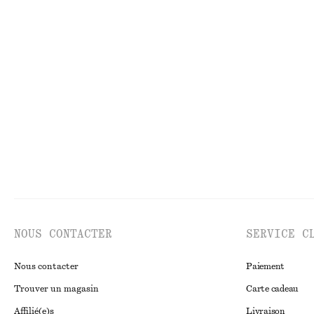
€ 49
€ 59
€ 89
Dernière chance
Jupe longue trapèze froncée
Robe midi asymé
€ 79
€ 99
€ 49
€ 99
Dernière chance
Dernière chance
NOUS CONTACTER
SERVICE C
Nous contacter
Paiement
Trouver un magasin
Carte cadeau
Affilié(e)s
Livraison