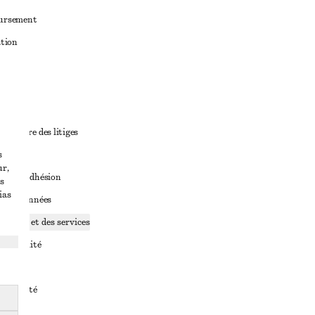
oursement
ation
ant
diciaire des litiges
s
ales
ur,
ales d’adhésion
s
ias
ge de données
ookies et des services
identialité
rvice
essibilité