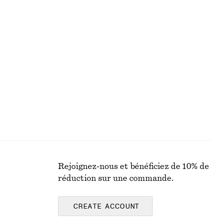
€ 12
€ 25
Dernière chance
Robe nuisette courte en satin
€ 49
€ 69
Dernière chance
Rejoignez-nous et bénéficiez de 10% de
réduction sur une commande.
CREATE ACCOUNT