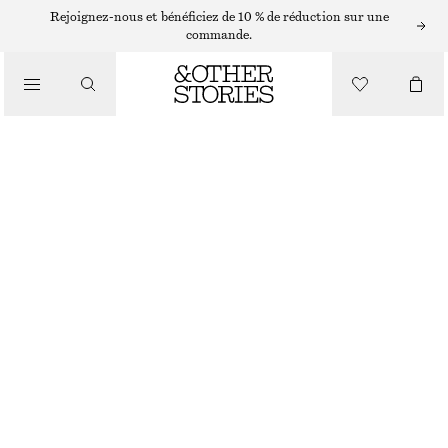
ROBES EN MAILLE
Rejoignez-nous et bénéficiez de 10 % de réduction sur une
commande.
/
ROBES
ROBE COURTE EN MAILLE CÔTELÉE
€ 49
€ 129
/
VÊTEMENTS
RUPTURE DE STOCK
BLEU MARINE
XS
S
M
L