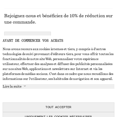
Rejoignez-nous et bénéficiez de 10% de réduction sur
une commande.
CREATE ACCOUNT
AVANT DE COMMENCER VOS ACHATS
Nous avons recours aux cookies internes et tiers, y compris à d'autres
technologies de suivi provenant d'éditeurs tiers, pour vous offrir toutes les
NOUS CONTACTER
fonctionnalités de notre site Web, personnaliser votre expérience
utilisateur, effectuer des analyses et diffuser des publicités personnalisées
Nous contacter
Instagram
sur nos sites Web, applications et newsletters sur Internet et via les
SERVICE CLIENT
plateformes de médias sociaux. C'est dans ce cadre que nous recueillons des
Trouver un magasin
Pinterest
informations sur l'utilisateur, ses habitudes de navigation et son appareil.
Paiement
À PROPOS
Affilié(e)s
Facebook
Lire la suite
Carte cadeau
À propos de nous
Emplois
Youtube
Livraison
En cours de réalisation
Presse
TikTok
Retour et remboursement
TOUT ACCEPTER
Droit de rétractation
UNIQUEMENT LES COOKIES NÉCESSAIRES