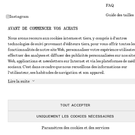
FAQ
Guide des tailles
Instagram
Réduction étudi
Pinterest
AVANT DE COMMENCER VOS ACHATS
Règlement extraju
Facebook
Nous avons recours aux cookies internes et tiers, y compris à d'autres
technologies de suivi provenant d'éditeurs tiers, pour vous offrir toutes le
Conditions génér
Youtube
fonctionnalités de notre site Web, personnaliser votre expérience utilisate
Conditions génér
effectuer des analyses et diffuser des publicités personnalisées sur nos site
TikTok
Web, applications et newsletters sur Internet et via les plateformes de méd
Cookies et parta
sociaux. C'est dans ce cadre que nous recueillons des informations sur
l'utilisateur, ses habitudes de navigation et son appareil.
Paramètres des c
Lire la suite
Politique de conf
Conditions de se
Déclaration d'acc
TOUT ACCEPTER
UNIQUEMENT LES COOKIES NÉCESSAIRES
Paramètres des cookies et des services