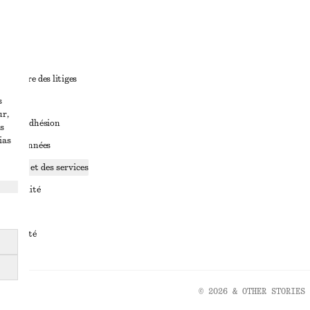
ant
diciaire des litiges
s
ales
ur,
ales d’adhésion
s
ias
ge de données
ookies et des services
identialité
rvice
essibilité
© 2026 & OTHER STORIES