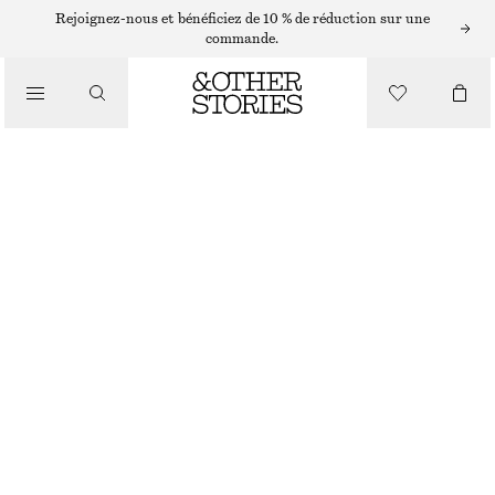
Rejoignez-nous et bénéficiez de 10 % de réduction sur une
/
commande.
CHEMISES ET BLOUSES
BLOUSE CACHE-CŒUR À VOLANTS
€ 49
€ 99
/
DERNIÈRE CHANCE
VÊTEMENTS
DARK PINK
XS
S
M
L