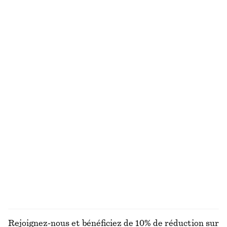
Jupe longueur genou évasée
Chemise décontractée oversize
€ 45
€ 79
€ 39
€ 69
Dernière chance
Dernière chance
Haut drapé en jersey
Haut froncé à boucle dorée
€ 29
€ 59
€ 29
€ 59
Dernière chance
Dernière chance
Chemise fleurie à nouer dans le dos
Blazer cintré en lin
€ 29
€ 59
€ 79
€ 149
Dernière chance
Dernière chance
DÉCOUVRIR TOUTES LES CHEMISES ET BLOUSES
Rejoignez-nous et bénéficiez de 10% de réduction sur