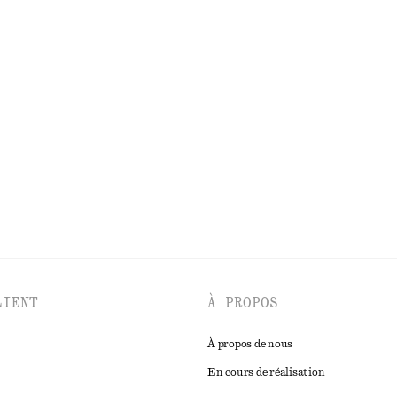
€ 69
€ 89
Dernière chance
100% coton
ncée à manches courtes
Débardeur côtelé
€ 49
DÉCOUVRIR TOUTES LES CHEMISES ET BLOUSES
LIENT
À PROPOS
À propos de nous
En cours de réalisation