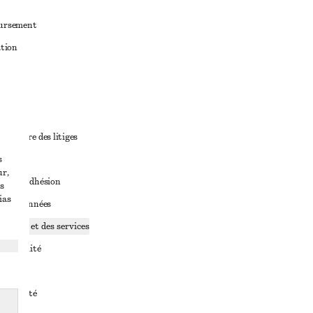
oursement
ation
ant
diciaire des litiges
s
ales
ur,
ales d’adhésion
s
ias
ge de données
ookies et des services
identialité
rvice
essibilité