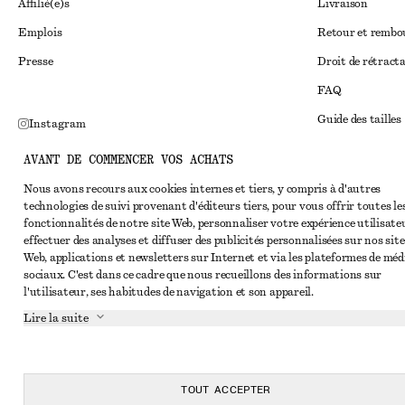
Affilié(e)s
Livraison
Emplois
Retour et remb
Presse
Droit de rétract
FAQ
Guide des tailles
Instagram
Réduction étudi
Pinterest
AVANT DE COMMENCER VOS ACHATS
Règlement extraju
Facebook
Nous avons recours aux cookies internes et tiers, y compris à d'autres
technologies de suivi provenant d'éditeurs tiers, pour vous offrir toutes le
Conditions génér
Youtube
fonctionnalités de notre site Web, personnaliser votre expérience utilisate
Conditions génér
effectuer des analyses et diffuser des publicités personnalisées sur nos site
TikTok
Web, applications et newsletters sur Internet et via les plateformes de méd
Cookies et parta
sociaux. C'est dans ce cadre que nous recueillons des informations sur
l'utilisateur, ses habitudes de navigation et son appareil.
Paramètres des c
Lire la suite
Politique de conf
Conditions de se
Déclaration d'acc
TOUT ACCEPTER