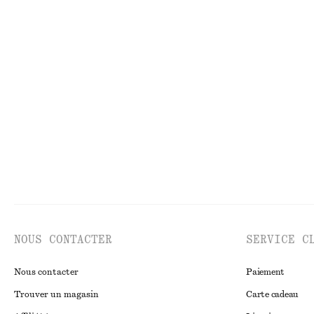
€ 59
€ 99
€ 29
€ 69
Dernière chance
100% lin
Dernière chance
Blouse ample à liens
Robe courte fro
€ 25
€ 59
€ 59
€ 79
Dernière chance
Dernière chance
NOUS CONTACTER
SERVICE C
Nous contacter
Paiement
Trouver un magasin
Carte cadeau