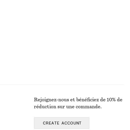
€ 35
€ 89
Dernière chance
+
2
+
6
T-shirt en coton
€ 19
€ 25
Dernière chance
100% coton biologique
Rejoignez-nous et bénéficiez de 10% de
réduction sur une commande.
CREATE ACCOUNT