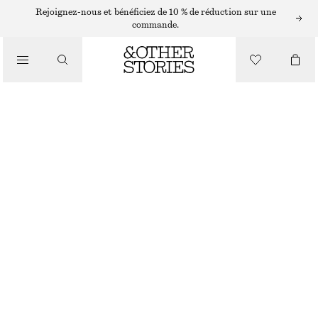
Rejoignez-nous et bénéficiez de 10 % de réduction sur une
SANDALES
commande.
/
CHAUSSURES
SANDALES À TALONS ÉPAIS ET BRIDES
€ 99
NOIR
35
36
37
38
39
40
41
42
Guide des tailles
TAILLE