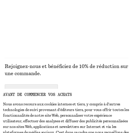
MAILLES
ROBES
ACCESSOIRES
MANTEAUX ET
VESTES
Rejoignez-nous et bénéficiez de 10% de réduction sur
une commande.
CREATE ACCOUNT
AVANT DE COMMENCER VOS ACHATS
Nous avons recours aux cookies internes et tiers, y compris à d'autres
technologies de suivi provenant d'éditeurs tiers, pour vous offrir toutes les
NOUS CONTACTER
fonctionnalités de notre site Web, personnaliser votre expérience
utilisateur, effectuer des analyses et diffuser des publicités personnalisées
Nous contacter
Instagram
sur nos sites Web, applications et newsletters sur Internet et via les
SERVICE CLIENT
plateformes de médias sociaux. C'est dans ce cadre que nous recueillons des