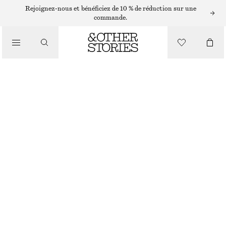
BAGUES
Rejoignez-nous et bénéficiez de 10 % de réduction sur une
commande.
/
BIJOUX
/
BAGUE COCKTAIL COQUILLAGE
ACCESSOIRES
€ 29
RUPTURE DE STOCK
DORÉ
S
M
L