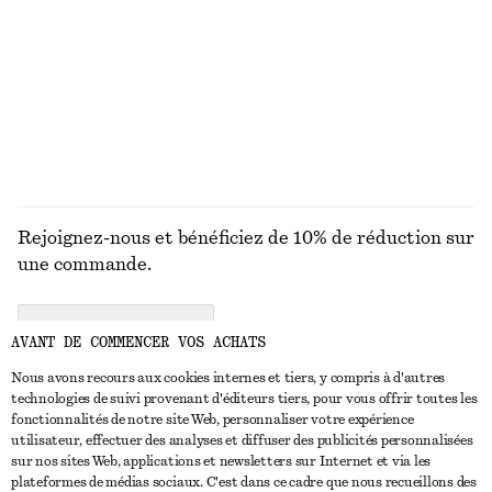
Chaîne à maillons épais
Maillot de bain à encolure triangle
€ 39
€ 69
Exclusivité en ligne
Exclusivité en ligne
DÉCOUVRIR TOUTES LES BIJOUX
Rejoignez-nous et bénéficiez de 10% de réduction sur
une commande.
CREATE ACCOUNT
AVANT DE COMMENCER VOS ACHATS
Nous avons recours aux cookies internes et tiers, y compris à d'autres
technologies de suivi provenant d'éditeurs tiers, pour vous offrir toutes les
NOUS CONTACTER
fonctionnalités de notre site Web, personnaliser votre expérience
utilisateur, effectuer des analyses et diffuser des publicités personnalisées
Nous contacter
Instagram
sur nos sites Web, applications et newsletters sur Internet et via les
SERVICE CLIENT
plateformes de médias sociaux. C'est dans ce cadre que nous recueillons des