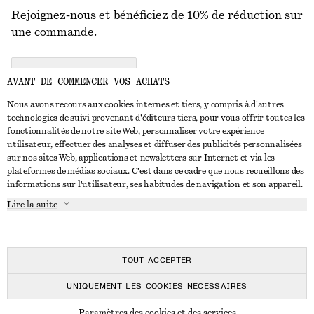
Rejoignez-nous et bénéficiez de 10% de réduction sur
une commande.
CREATE ACCOUNT
AVANT DE COMMENCER VOS ACHATS
Nous avons recours aux cookies internes et tiers, y compris à d'autres
technologies de suivi provenant d'éditeurs tiers, pour vous offrir toutes les
NOUS CONTACTER
fonctionnalités de notre site Web, personnaliser votre expérience
utilisateur, effectuer des analyses et diffuser des publicités personnalisées
Nous contacter
Instagram
sur nos sites Web, applications et newsletters sur Internet et via les
SERVICE CLIENT
plateformes de médias sociaux. C'est dans ce cadre que nous recueillons des
Trouver un magasin
Pinterest
informations sur l'utilisateur, ses habitudes de navigation et son appareil.
Paiement
À PROPOS
Affilié(e)s
Facebook
Lire la suite
Carte cadeau
À propos de nous
Emplois
Youtube
Livraison
En cours de réalisation
Presse
TikTok
Retour et remboursement
TOUT ACCEPTER
Droit de rétractation
UNIQUEMENT LES COOKIES NÉCESSAIRES
FAQ
© 2026 & OTHER STORIES
Paramètres des cookies et des services