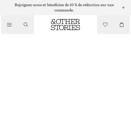
ÉCHARPES ET FOULARDS
Rejoignez-nous et bénéficiez de 10 % de réduction sur une
commande.
PLASTRON À COL SEMI-TRANSPARENT
/
ACCESSOIRES
€ 39
NOIR
ONESIZE
TAILLE