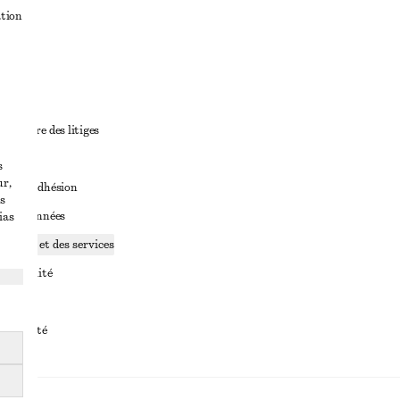
ation
ant
diciaire des litiges
ales
s
ur,
ales d’adhésion
s
ge de données
ias
ookies et des services
identialité
rvice
essibilité