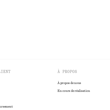
ton
Chemise cache-cœur à manches cou
€ 69
DÉCOUVRIR TOUTES LES ROBES
LIENT
À PROPOS
À propos de nous
En cours de réalisation
oursement