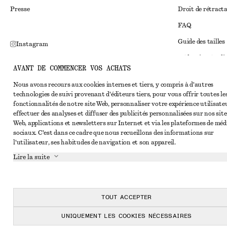
Presse
Droit de rétract
FAQ
Guide des tailles
Instagram
Réduction étudi
Pinterest
AVANT DE COMMENCER VOS ACHATS
Règlement extraju
Facebook
Nous avons recours aux cookies internes et tiers, y compris à d'autres
Conditions génér
Youtube
technologies de suivi provenant d'éditeurs tiers, pour vous offrir toutes le
fonctionnalités de notre site Web, personnaliser votre expérience utilisate
Conditions génér
TikTok
effectuer des analyses et diffuser des publicités personnalisées sur nos site
Cookies et parta
Web, applications et newsletters sur Internet et via les plateformes de méd
sociaux. C'est dans ce cadre que nous recueillons des informations sur
Paramètres des c
l'utilisateur, ses habitudes de navigation et son appareil.
Politique de conf
Lire la suite
Conditions de se
Déclaration d'acc
TOUT ACCEPTER
UNIQUEMENT LES COOKIES NÉCESSAIRES