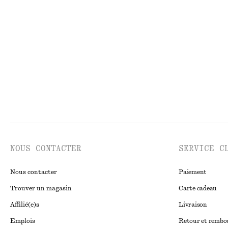
Robe midi avec liens au dos
Robe midi en co
€ 99
€ 79
Nouveauté
100% coton
NOUS CONTACTER
SERVICE C
Nous contacter
Paiement
Trouver un magasin
Carte cadeau
Affilié(e)s
Livraison
Emplois
Retour et remb