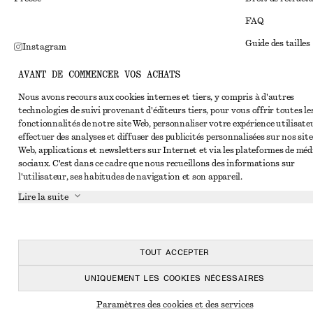
FAQ
Guide des tailles
Instagram
Réduction étudi
Pinterest
AVANT DE COMMENCER VOS ACHATS
Règlement extraju
Facebook
Nous avons recours aux cookies internes et tiers, y compris à d'autres
technologies de suivi provenant d'éditeurs tiers, pour vous offrir toutes le
Conditions génér
Youtube
fonctionnalités de notre site Web, personnaliser votre expérience utilisate
Conditions génér
effectuer des analyses et diffuser des publicités personnalisées sur nos site
TikTok
Web, applications et newsletters sur Internet et via les plateformes de méd
Cookies et parta
sociaux. C'est dans ce cadre que nous recueillons des informations sur
l'utilisateur, ses habitudes de navigation et son appareil.
Paramètres des c
Lire la suite
Politique de conf
Conditions de se
Déclaration d'acc
TOUT ACCEPTER
UNIQUEMENT LES COOKIES NÉCESSAIRES
Paramètres des cookies et des services