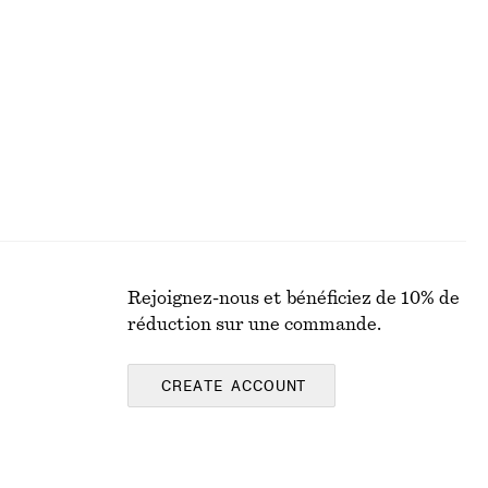
+
1
Veste style bomber à col
€ 129
Nouveauté
Rejoignez-nous et bénéficiez de 10% de
réduction sur une commande.
CREATE ACCOUNT