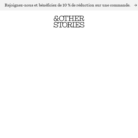
Rejoignez-nous et bénéficiez de 10 % de réduction sur une commande.
BLOUSE TRANSPARENTE À BASQUE
RUPTURE DE STOCK
IMPRIMÉ TERRACOTTA
32
34
36
38
40
42
44
Guide des tailles
TAILLE