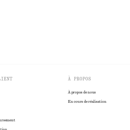
Short habillé en lin
€ 69
DÉCOUVRIR TOUTES LES CHEMISES ET BLOUSES
LIENT
À PROPOS
À propos de nous
En cours de réalisation
oursement
ation