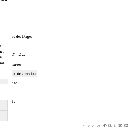
ant
diciaire des litiges
s
ales
ur,
ales d’adhésion
s
ias
ge de données
ookies et des services
identialité
rvice
essibilité
© 2026 & OTHER STORIES