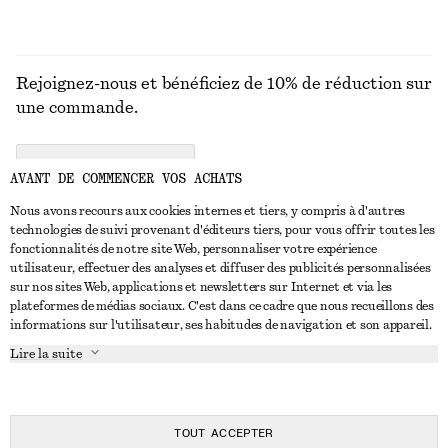
Rejoignez-nous et bénéficiez de 10% de réduction sur
une commande.
CREATE ACCOUNT
AVANT DE COMMENCER VOS ACHATS
Nous avons recours aux cookies internes et tiers, y compris à d'autres
technologies de suivi provenant d'éditeurs tiers, pour vous offrir toutes les
NOUS CONTACTER
fonctionnalités de notre site Web, personnaliser votre expérience
utilisateur, effectuer des analyses et diffuser des publicités personnalisées
Nous contacter
Instagram
sur nos sites Web, applications et newsletters sur Internet et via les
SERVICE CLIENT
plateformes de médias sociaux. C'est dans ce cadre que nous recueillons des
Trouver un magasin
Pinterest
informations sur l'utilisateur, ses habitudes de navigation et son appareil.
Paiement
À PROPOS
Affilié(e)s
Facebook
Lire la suite
Carte cadeau
À propos de nous
Emplois
Youtube
Livraison
En cours de réalisation
Presse
TikTok
Retour et remboursement
TOUT ACCEPTER