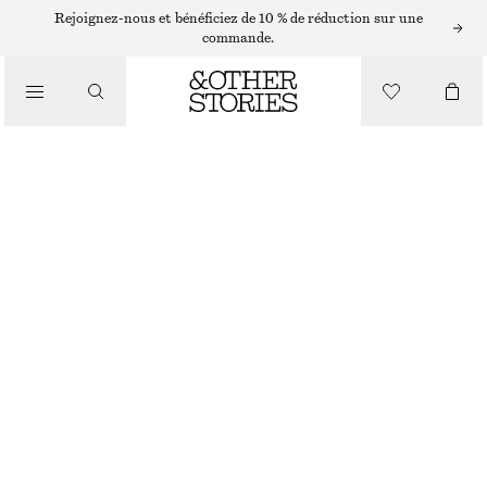
SHORTS
Rejoignez-nous et bénéficiez de 10 % de réduction sur une
commande.
/
PANTALONS
PANTALON CAPRI SLIM
/
€ 19
€ 49
VÊTEMENTS
DERNIÈRE CHANCE
TAUPE
XS
S
M
L