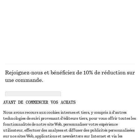
Brume pour le corps Sardonyx Fire
T-shirt côtelé
€ 15
€ 25
+
5
150 ML | € 100 / 1 L
9 parfums
DÉCOUVRIR TOUTES LES LUNETTES DE SOLEIL
Rejoignez-nous et bénéficiez de 10% de réduction sur
une commande.
CREATE ACCOUNT
AVANT DE COMMENCER VOS ACHATS
Nous avons recours aux cookies internes et tiers, y compris à d'autres
technologies de suivi provenant d'éditeurs tiers, pour vous offrir toutes les
NOUS CONTACTER
fonctionnalités de notre site Web, personnaliser votre expérience
utilisateur, effectuer des analyses et diffuser des publicités personnalisées
Nous contacter
Instagram
sur nos sites Web, applications et newsletters sur Internet et via les
SERVICE CLIENT