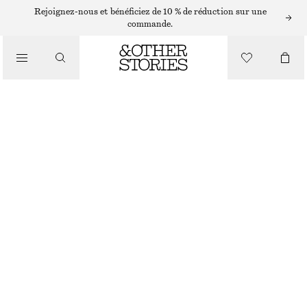
LUNETTES DE SOLEIL
Rejoignez-nous et bénéficiez de 10 % de réduction sur une
commande.
/
LUNETTES DE SOLEIL À MONTURE RECTANGULAIRE ET FINE
ACCESSOIRES
€ 35
DORÉ
ONESIZE
TAILLE