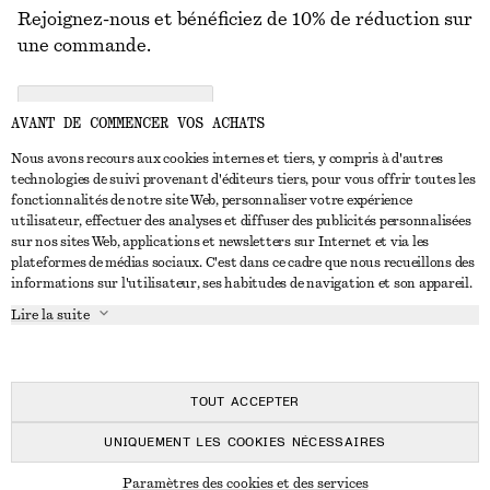
Rejoignez-nous et bénéficiez de 10% de réduction sur
une commande.
CREATE ACCOUNT
AVANT DE COMMENCER VOS ACHATS
Nous avons recours aux cookies internes et tiers, y compris à d'autres
technologies de suivi provenant d'éditeurs tiers, pour vous offrir toutes les
NOUS CONTACTER
fonctionnalités de notre site Web, personnaliser votre expérience
utilisateur, effectuer des analyses et diffuser des publicités personnalisées
Nous contacter
Instagram
sur nos sites Web, applications et newsletters sur Internet et via les
SERVICE CLIENT
plateformes de médias sociaux. C'est dans ce cadre que nous recueillons des
Trouver un magasin
Pinterest
informations sur l'utilisateur, ses habitudes de navigation et son appareil.
Paiement
À PROPOS
Affilié(e)s
Facebook
Lire la suite
Carte cadeau
À propos de nous
Emplois
Youtube
Livraison
En cours de réalisation
Presse
TikTok
Retour et remboursement
TOUT ACCEPTER
Droit de rétractation
UNIQUEMENT LES COOKIES NÉCESSAIRES
FAQ
© 2026 & OTHER STORIES
Paramètres des cookies et des services