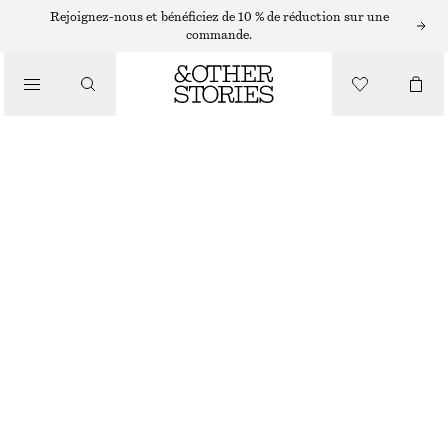
ROBES LONGUES
Rejoignez-nous et bénéficiez de 10 % de réduction sur une
commande.
/
ROBES
ROBE LONGUE BRODÉE À BRETELLES
/
€ 89
€ 199
VÊTEMENTS
DERNIÈRE CHANCE
ROSE CLAIR
32
34
36
38
40
42
44