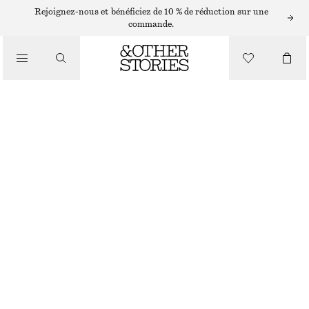
ROBES LONGUES
Rejoignez-nous et bénéficiez de 10 % de réduction sur une
commande.
/
ROBES
ROBE LONGUE À CORSAGE PLISSÉ
/
€ 99
€ 149
VÊTEMENTS
DERNIÈRE CHANCE
NOIR
32
34
36
38
40
42
44