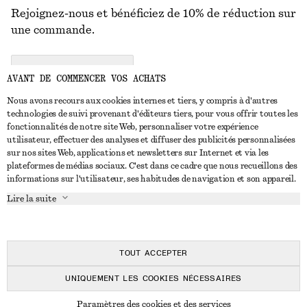
Rejoignez-nous et bénéficiez de 10% de réduction sur
une commande.
CREATE ACCOUNT
AVANT DE COMMENCER VOS ACHATS
Nous avons recours aux cookies internes et tiers, y compris à d'autres
technologies de suivi provenant d'éditeurs tiers, pour vous offrir toutes les
NOUS CONTACTER
fonctionnalités de notre site Web, personnaliser votre expérience
utilisateur, effectuer des analyses et diffuser des publicités personnalisées
Nous contacter
Instagram
sur nos sites Web, applications et newsletters sur Internet et via les
SERVICE CLIENT
plateformes de médias sociaux. C'est dans ce cadre que nous recueillons des
Trouver un magasin
Pinterest
informations sur l'utilisateur, ses habitudes de navigation et son appareil.
Paiement
À PROPOS
Affilié(e)s
Facebook
Lire la suite
Carte cadeau
À propos de nous
Emplois
Youtube
Livraison
En cours de réalisation
Presse
TikTok
Retour et remboursement
TOUT ACCEPTER
Droit de rétractation
UNIQUEMENT LES COOKIES NÉCESSAIRES
FAQ
© 2026 & OTHER STORIES
Paramètres des cookies et des services