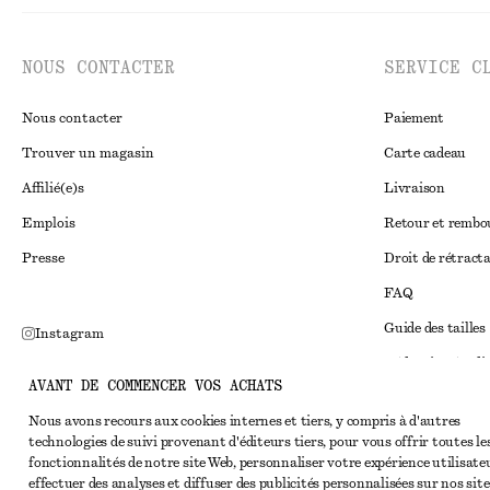
NOUS CONTACTER
SERVICE C
Nous contacter
Paiement
Trouver un magasin
Carte cadeau
Affilié(e)s
Livraison
Emplois
Retour et remb
Presse
Droit de rétract
FAQ
Guide des tailles
Instagram
Réduction étudi
Pinterest
AVANT DE COMMENCER VOS ACHATS
Règlement extraju
Facebook
Nous avons recours aux cookies internes et tiers, y compris à d'autres
Conditions génér
Youtube
technologies de suivi provenant d'éditeurs tiers, pour vous offrir toutes le
fonctionnalités de notre site Web, personnaliser votre expérience utilisate
Conditions génér
TikTok
effectuer des analyses et diffuser des publicités personnalisées sur nos site