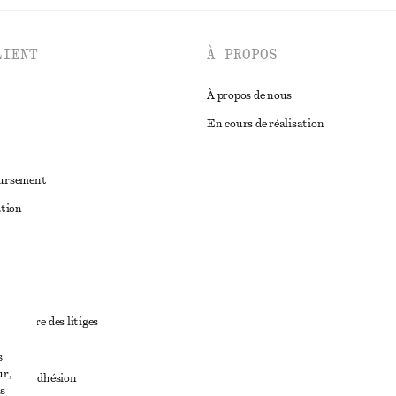
LIENT
À PROPOS
À propos de nous
En cours de réalisation
oursement
ation
ant
diciaire des litiges
ales
s
ur,
ales d’adhésion
s