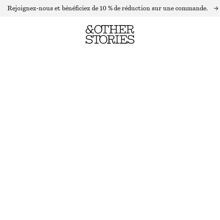
Rejoignez-nous et bénéficiez de 10 % de réduction sur une commande.
GILET HABILLÉ
PRÉC. REMISE :
€ 35
RUPTURE DE STOCK
MARRON FONCÉ
32
34
36
38
40
42
44