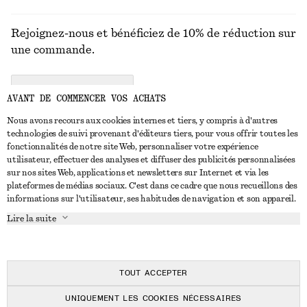
Rejoignez-nous et bénéficiez de 10% de réduction sur
une commande.
CREATE ACCOUNT
AVANT DE COMMENCER VOS ACHATS
Nous avons recours aux cookies internes et tiers, y compris à d'autres
technologies de suivi provenant d'éditeurs tiers, pour vous offrir toutes les
NOUS CONTACTER
fonctionnalités de notre site Web, personnaliser votre expérience
utilisateur, effectuer des analyses et diffuser des publicités personnalisées
Nous contacter
Instagram
sur nos sites Web, applications et newsletters sur Internet et via les
SERVICE CLIENT
plateformes de médias sociaux. C'est dans ce cadre que nous recueillons des
Trouver un magasin
Pinterest
informations sur l'utilisateur, ses habitudes de navigation et son appareil.
Paiement
À PROPOS
Affilié(e)s
Facebook
Lire la suite
Carte cadeau
À propos de nous
Emplois
Youtube
Livraison
En cours de réalisation
Presse
TikTok
Retour et remboursement
TOUT ACCEPTER
Droit de rétractation
UNIQUEMENT LES COOKIES NÉCESSAIRES