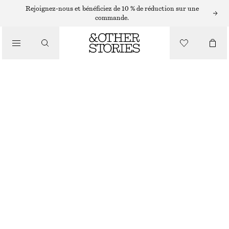
ROBES LONGUES
Rejoignez-nous et bénéficiez de 10 % de réduction sur une
commande.
/
ROBES
ROBE LONGUE EN SOIE À COL EN V
/
€ 175
€ 279
VÊTEMENTS
DERNIÈRE CHANCE
NOIR/MOTIF FLORAL VERT
32
34
36
38
40
42
44