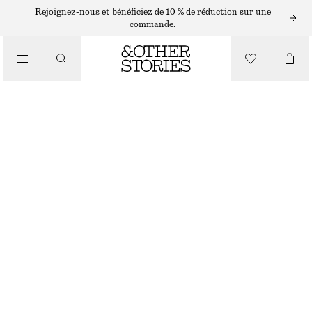
Rejoignez-nous et bénéficiez de 10 % de réduction sur une
/
commande.
CHEMISES ET BLOUSES
HAUT EN SOIE À CORDON DE SERRAGE
€ 49
€ 99
/
DERNIÈRE CHANCE
VÊTEMENTS
ÉCRU
XS/S
M/L