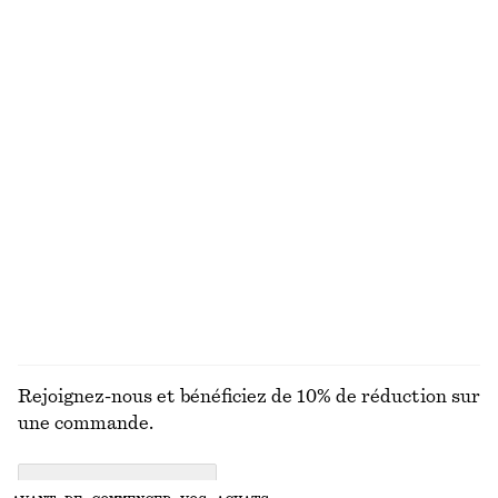
Haut à cordons de serrage
Pantalon habillé en lin
€ 29
€ 59
€ 59
€ 89
Dernière chance
Dernière chance
100% lin
Débardeur ajusté
Jean fuselé
€ 10
€ 19
€ 89
Dernière chance
+
1
DÉCOUVRIR TOUTES LES CHEMISES ET BLOUSES
Rejoignez-nous et bénéficiez de 10% de réduction sur
une commande.
CREATE ACCOUNT