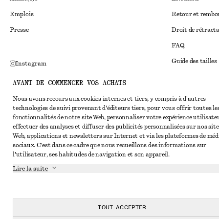
Emplois
Retour et remb
Presse
Droit de rétract
FAQ
Guide des tailles
Instagram
Réduction étudi
Pinterest
AVANT DE COMMENCER VOS ACHATS
Règlement extraju
Facebook
Nous avons recours aux cookies internes et tiers, y compris à d'autres
technologies de suivi provenant d'éditeurs tiers, pour vous offrir toutes le
Conditions génér
Youtube
fonctionnalités de notre site Web, personnaliser votre expérience utilisate
Conditions génér
effectuer des analyses et diffuser des publicités personnalisées sur nos site
TikTok
Web, applications et newsletters sur Internet et via les plateformes de méd
Cookies et parta
sociaux. C'est dans ce cadre que nous recueillons des informations sur
l'utilisateur, ses habitudes de navigation et son appareil.
Paramètres des c
Lire la suite
Politique de conf
Conditions de se
Déclaration d'acc
TOUT ACCEPTER