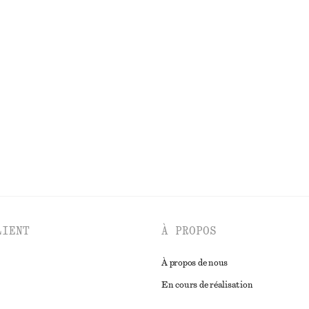
PES
ACCESSOIRES
HAUTS ET T-SHIRTS
LIENT
À PROPOS
À propos de nous
En cours de réalisation