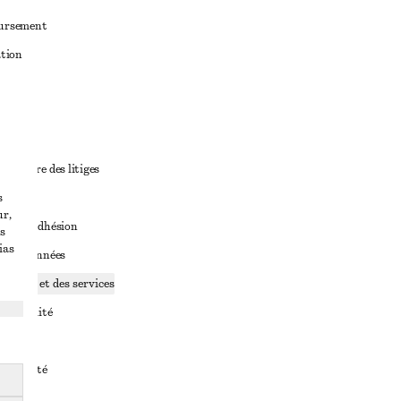
oursement
ation
ant
diciaire des litiges
s
ales
ur,
ales d’adhésion
s
ias
ge de données
ookies et des services
identialité
rvice
essibilité