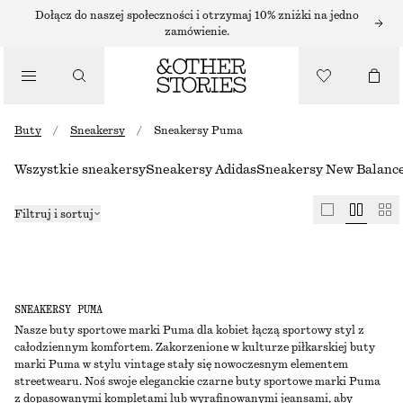
Dołącz do naszej społeczności i otrzymaj 10% zniżki na jedno
zamówienie.
Buty
/
Sneakersy
/
Sneakersy Puma
Wszystkie sneakersy
Sneakersy Adidas
Sneakersy New Balanc
Filtruj i sortuj
SNEAKERSY PUMA
Nasze buty sportowe marki Puma dla kobiet łączą sportowy styl z
całodziennym komfortem. Zakorzenione w kulturze piłkarskiej buty
marki Puma w stylu vintage stały się nowoczesnym elementem
streetwearu. Noś swoje eleganckie czarne buty sportowe marki Puma
z dopasowanymi kompletami lub wyrafinowanymi jeansami, aby