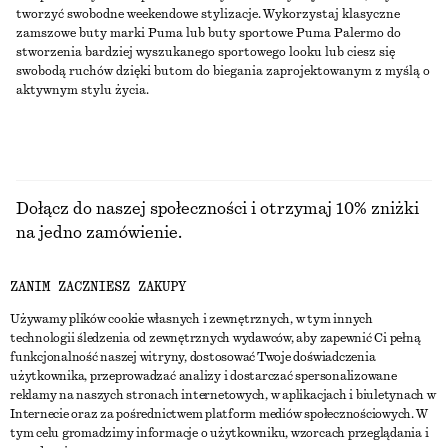
tworzyć swobodne weekendowe stylizacje. Wykorzystaj klasyczne
zamszowe buty marki Puma lub buty sportowe Puma Palermo do
stworzenia bardziej wyszukanego sportowego looku lub ciesz się
swobodą ruchów dzięki butom do biegania zaprojektowanym z myślą o
aktywnym stylu życia.
Dołącz do naszej społeczności i otrzymaj 10% zniżki
na jedno zamówienie.
ZANIM ZACZNIESZ ZAKUPY
CREATE ACCOUNT
Używamy plików cookie własnych i zewnętrznych, w tym innych
technologii śledzenia od zewnętrznych wydawców, aby zapewnić Ci pełną
funkcjonalność naszej witryny, dostosować Twoje doświadczenia
SKONTAKTUJ SIĘ Z NAMI
użytkownika, przeprowadzać analizy i dostarczać spersonalizowane
reklamy na naszych stronach internetowych, w aplikacjach i biuletynach w
Skontaktuj się z nami
Instagram
Internecie oraz za pośrednictwem platform mediów społecznościowych. W
OBSŁUGA KLIENTA
tym celu gromadzimy informacje o użytkowniku, wzorcach przeglądania i
Wyszukiwarka sklepów
Pinterest