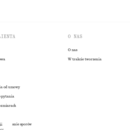
LIENTA
O NAS
O nas
owa
W trakcie tworzenia
ia od umowy
 pytania
ozmiarach
a
zstrzyganie sporów
ii