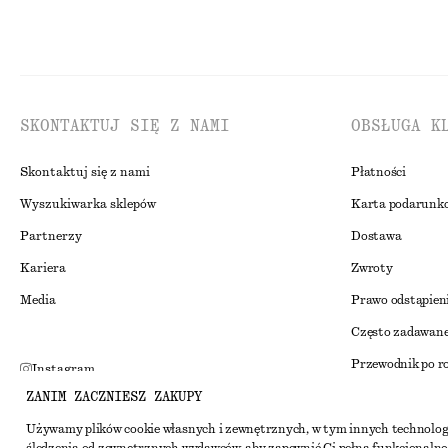
SKONTAKTUJ SIĘ Z NAMI
OBSŁUGA K
Skontaktuj się z nami
Płatności
Wyszukiwarka sklepów
Karta podarunk
Partnerzy
Dostawa
Kariera
Zwroty
Media
Prawo odstąpien
Często zadawane
Przewodnik po r
Instagram
ZANIM ZACZNIESZ ZAKUPY
Zniżka studenck
Pinterest
Alternatywne ro
Używamy plików cookie własnych i zewnętrznych, w tym innych technolog
Facebook