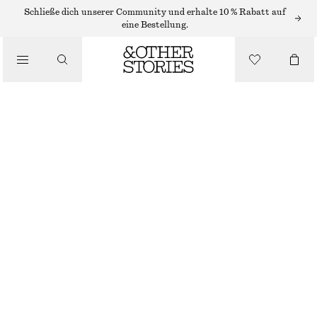
ARMBÄNDER
Schließe dich unserer Community und erhalte 10 % Rabatt auf
eine Bestellung.
/
SCHMUCK
PERLENARMBAND
/
€ 19
ACCESSOIRES
NICHT MEHR VORRÄTIG
ELFENBEIN
XS/S
M/L