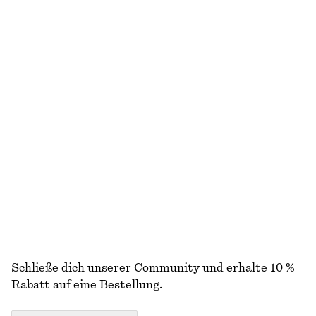
+
2
Hose aus Satin
Ausgestelltes Midikleid aus Leinen
€ 89
€ 99
Neu
Neu
+
1
100% LEINEN
Tailliertes Baumwollhemd
Kastenförmiges T-Shirt aus Baumwolle
€ 89
€ 25
Neu
100% BIOBAUMWOLLE
+
7
100% BAUMWOLLE
ALLE SCHMUCK ENTDECKEN
Schließe dich unserer Community und erhalte 10 %
Rabatt auf eine Bestellung.