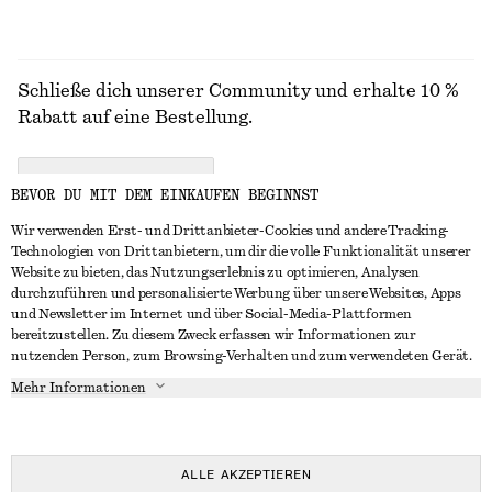
Schließe dich unserer Community und erhalte 10 %
Rabatt auf eine Bestellung.
CREATE ACCOUNT
BEVOR DU MIT DEM EINKAUFEN BEGINNST
Wir verwenden Erst- und Drittanbieter-Cookies und andere Tracking-
Technologien von Drittanbietern, um dir die volle Funktionalität unserer
IN KONTAKT TRETEN
Website zu bieten, das Nutzungserlebnis zu optimieren, Analysen
durchzuführen und personalisierte Werbung über unsere Websites, Apps
Kontakt
Instagram
und Newsletter im Internet und über Social-Media-Plattformen
KUNDENSERVICE
bereitzustellen. Zu diesem Zweck erfassen wir Informationen zur
Storefinder
Pinterest
nutzenden Person, zum Browsing-Verhalten und zum verwendeten Gerät.
Zahlung
INFO
Affiliates
Facebook
Mehr Informationen
Lieferung
Über uns
Karriere
YouTube
Rückgabe und Rückerstattung
In Vorbereitung
Presse
TikTok
Widerrufsrecht
ALLE AKZEPTIEREN