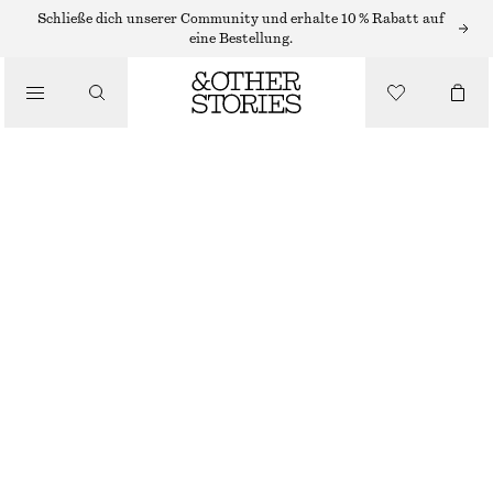
MIDIKLEIDER
Schließe dich unserer Community und erhalte 10 % Rabatt auf
eine Bestellung.
/
KLEIDER
ÄRMELLOSES MIDIKLEID AUS SATIN
/
€ 99
BEKLEIDUNG
NEU
DUNKELROT
+
11
32
34
36
38
40
42
44
Größentabelle
GRÖSSE