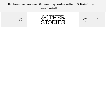
MINIKLEIDER
Schließe dich unserer Community und erhalte 10 % Rabatt auf
eine Bestellung.
/
KLEIDER
MINIKLEID MIT SCHLUPPE
/
€ 45
€ 119
BEKLEIDUNG
LETZTE CHANCE
LILA
32
34
36
38
40
42
44