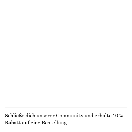
Figurbetontes Tanktop
Mini-Strickkleid
€ 10
€ 19
€ 45
€ 79
Letzte Chance
Letzte Chance
Pullunder aus Kaschmir
Ausgestellter knielanger Rock
€ 59
€ 79
€ 45
€ 79
Letzte Chance
Letzte Chance
One-Shoulder-Maxikleid aus Chiffon
Midikleid mit U-Boot-Ausschnitt
€ 59
€ 149
€ 39
€ 99
Letzte Chance
Letzte Chance
ALLE KLEIDER ENTDECKEN
Schließe dich unserer Community und erhalte 10 %
Rabatt auf eine Bestellung.