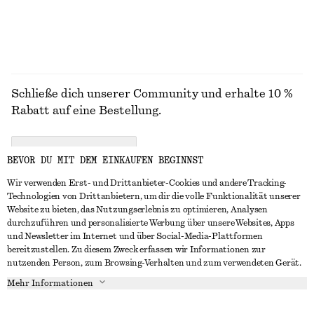
ALLE KLEIDER ENTDECKEN
Schließe dich unserer Community und erhalte 10 %
Rabatt auf eine Bestellung.
CREATE ACCOUNT
BEVOR DU MIT DEM EINKAUFEN BEGINNST
Wir verwenden Erst- und Drittanbieter-Cookies und andere Tracking-
Technologien von Drittanbietern, um dir die volle Funktionalität unserer
IN KONTAKT TRETEN
Website zu bieten, das Nutzungserlebnis zu optimieren, Analysen
durchzuführen und personalisierte Werbung über unsere Websites, Apps
Kontakt
Instagram
und Newsletter im Internet und über Social-Media-Plattformen
KUNDENSERVICE
bereitzustellen. Zu diesem Zweck erfassen wir Informationen zur
Storefinder
Pinterest
nutzenden Person, zum Browsing-Verhalten und zum verwendeten Gerät.
Zahlung
INFO
Affiliates
Facebook
Mehr Informationen
Lieferung
Über uns
Karriere
YouTube
Rückgabe und Rückerstattung