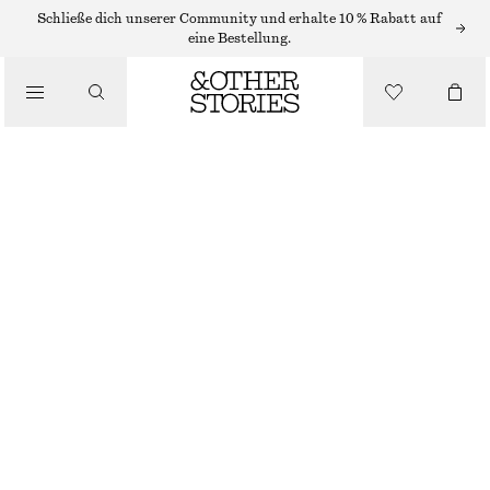
MINIKLEIDER
Schließe dich unserer Community und erhalte 10 % Rabatt auf
eine Bestellung.
/
KLEIDER
SKULPTURIERTES MINIKLEID MIT KORDELZUG
/
€ 29
€ 79
BEKLEIDUNG
LETZTE CHANCE
CHARTREUSE
32
34
36
38
40
42
44