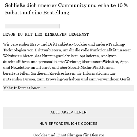
Schließe dich unserer Community und erhalte 10 %
Rabatt auf eine Bestellung.
CREATE ACCOUNT
BEVOR DU MIT DEM EINKAUFEN BEGINNST
Wir verwenden Erst- und Drittanbieter-Cookies und andere Tracking-
Technologien von Drittanbietern, um dir die volle Funktionalität unserer
IN KONTAKT TRETEN
Website zu bieten, das Nutzungserlebnis zu optimieren, Analysen
durchzuführen und personalisierte Werbung über unsere Websites, Apps
Kontakt
Instagram
und Newsletter im Internet und über Social-Media-Plattformen
KUNDENSERVICE
bereitzustellen. Zu diesem Zweck erfassen wir Informationen zur
Storefinder
Pinterest
nutzenden Person, zum Browsing-Verhalten und zum verwendeten Gerät.
Zahlung
INFO
Affiliates
Facebook
Mehr Informationen
Lieferung
Über uns
Karriere
YouTube
Rückgabe und Rückerstattung
In Vorbereitung
Presse
TikTok
Widerrufsrecht
ALLE AKZEPTIEREN
Häufig gestellte Fragen
NUR ERFORDERLICHE COOKIES
Größentabelle
© 2026 & OTHER STORIES
Cookies und Einstellungen für Dienste