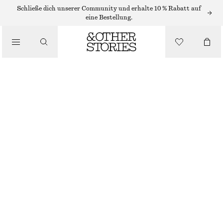
SHORTS
Schließe dich unserer Community und erhalte 10 % Rabatt auf
eine Bestellung.
/
HOSEN
/
PULL-ON-SHORTS AUS SATIN
BEKLEIDUNG
€ 25
€ 59
LETZTE CHANCE
DARK PINK
XS
S
M
L