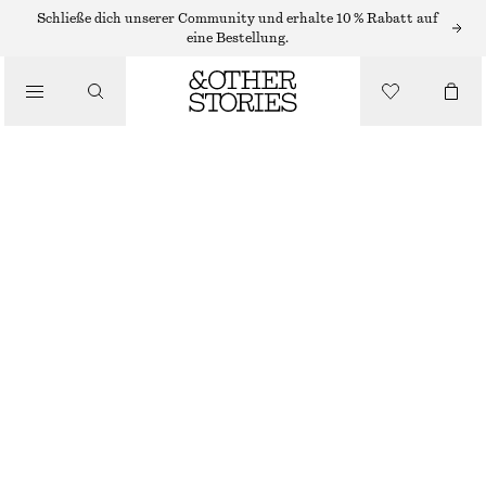
Schließe dich unserer Community und erhalte 10 % Rabatt auf
TRAGETASCHEN
eine Bestellung.
/
TRAGETASCHE AUS GEFLOCHTENEM LEDER
TASCHEN
€ 249
HELLBEIGE
ONESIZE
GRÖSSE