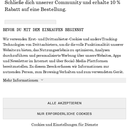
Schließe dich unserer Community und erhalte 10 %
Rabatt auf eine Bestellung.
CREATE ACCOUNT
BEVOR DU MIT DEM EINKAUFEN BEGINNST
Wir verwenden Erst- und Drittanbieter-Cookies und andere Tracking-
Technologien von Drittanbietern, um dir die volle Funktionalität unserer
IN KONTAKT TRETEN
Website zu bieten, das Nutzungserlebnis zu optimieren, Analysen
durchzuführen und personalisierte Werbung über unsere Websites, Apps
Kontakt
Instagram
und Newsletter im Internet und über Social-Media-Plattformen
KUNDENSERVICE
bereitzustellen. Zu diesem Zweck erfassen wir Informationen zur
Storefinder
Pinterest
nutzenden Person, zum Browsing-Verhalten und zum verwendeten Gerät.
Zahlung
INFO
Affiliates
Facebook
Mehr Informationen
Lieferung
Über uns
Karriere
YouTube
Rückgabe und Rückerstattung
In Vorbereitung
Presse
TikTok
Widerrufsrecht
ALLE AKZEPTIEREN
Häufig gestellte Fragen
NUR ERFORDERLICHE COOKIES
Größentabelle
© 2026 & OTHER STORIES
Cookies und Einstellungen für Dienste
Studierendenrabatt