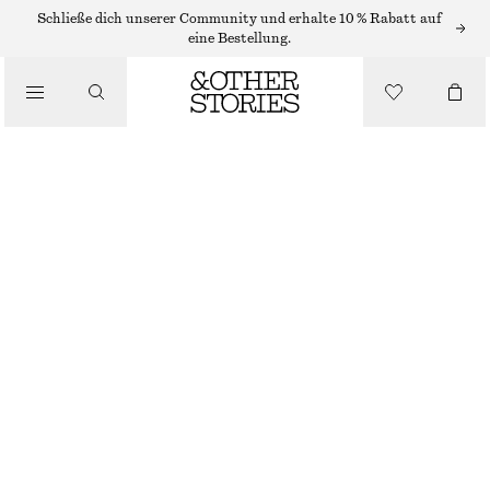
Schließe dich unserer Community und erhalte 10 % Rabatt auf
SCHALS
eine Bestellung.
/
ACCESSOIRES
KAPUZENSCHAL AUS WOLLE
€ 89
SCHWARZ
ONESIZE
GRÖSSE