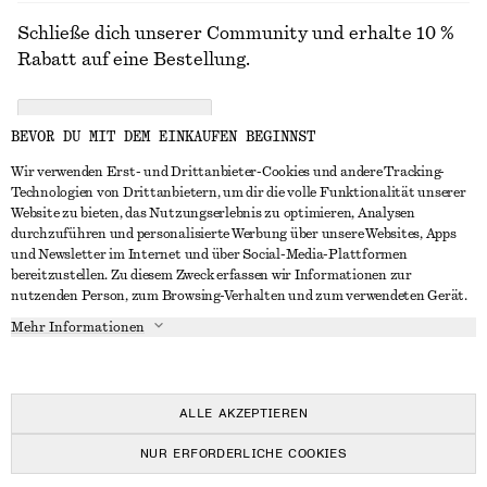
Schließe dich unserer Community und erhalte 10 %
Rabatt auf eine Bestellung.
CREATE ACCOUNT
BEVOR DU MIT DEM EINKAUFEN BEGINNST
Wir verwenden Erst- und Drittanbieter-Cookies und andere Tracking-
Technologien von Drittanbietern, um dir die volle Funktionalität unserer
IN KONTAKT TRETEN
Website zu bieten, das Nutzungserlebnis zu optimieren, Analysen
durchzuführen und personalisierte Werbung über unsere Websites, Apps
Kontakt
Instagram
und Newsletter im Internet und über Social-Media-Plattformen
KUNDENSERVICE
bereitzustellen. Zu diesem Zweck erfassen wir Informationen zur
Storefinder
Pinterest
nutzenden Person, zum Browsing-Verhalten und zum verwendeten Gerät.
Zahlung
INFO
Affiliates
Facebook
Mehr Informationen
Lieferung
Über uns
Karriere
YouTube
Rückgabe und Rückerstattung
In Vorbereitung
Presse
TikTok
Widerrufsrecht
ALLE AKZEPTIEREN
Häufig gestellte Fragen
NUR ERFORDERLICHE COOKIES
Größentabelle