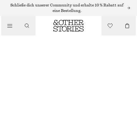
/
Schließe dich unserer Community und erhalte 10 % Rabatt auf
OBERTEILE & T-SHIRTS
eine Bestellung.
POLOSHIRT AUS BAUMWOLLPIQUÉ
€ 25
€ 49
/
LETZTE CHANCE
BEKLEIDUNG
GELB/LILA/GESTREIFT
XS
S
M
L