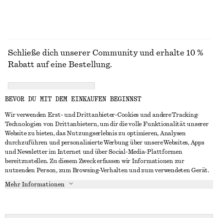
Schließe dich unserer Community und erhalte 10 %
Rabatt auf eine Bestellung.
CREATE ACCOUNT
BEVOR DU MIT DEM EINKAUFEN BEGINNST
Wir verwenden Erst- und Drittanbieter-Cookies und andere Tracking-
Technologien von Drittanbietern, um dir die volle Funktionalität unserer
IN KONTAKT TRETEN
Website zu bieten, das Nutzungserlebnis zu optimieren, Analysen
durchzuführen und personalisierte Werbung über unsere Websites, Apps
Kontakt
Instagram
und Newsletter im Internet und über Social-Media-Plattformen
KUNDENSERVICE
bereitzustellen. Zu diesem Zweck erfassen wir Informationen zur
Storefinder
Pinterest
nutzenden Person, zum Browsing-Verhalten und zum verwendeten Gerät.
Zahlung
INFO
Affiliates
Facebook
Mehr Informationen
Lieferung
Über uns
Karriere
YouTube
Rückgabe und Rückerstattung
In Vorbereitung
Presse
TikTok