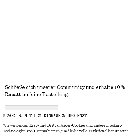
Neu
100% LEINEN
Ovale Sonnenbrille
Kastenförmiges T-Shirt aus Baumwolle
€ 35
€ 25
100% BIOBAUMWOLLE
+
1
+
6
ALLE BADEMODE ENTDECKEN
Schließe dich unserer Community und erhalte 10 %
Rabatt auf eine Bestellung.
CREATE ACCOUNT
BEVOR DU MIT DEM EINKAUFEN BEGINNST
Wir verwenden Erst- und Drittanbieter-Cookies und andere Tracking-
Technologien von Drittanbietern, um dir die volle Funktionalität unserer