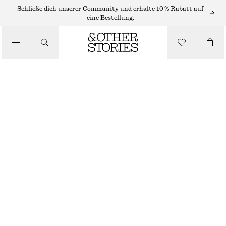
BADEANZÜGE
Schließe dich unserer Community und erhalte 10 % Rabatt auf
eine Bestellung.
/
BADEMODE
BADEANZUG MIT ÜBERKREUZTEN RÜCKENTRÄGERN
/
€ 69
BEKLEIDUNG
BLAU/WEISS/GESTREIFT
32
34
36
38
40
42
44
Größentabelle
GRÖSSE