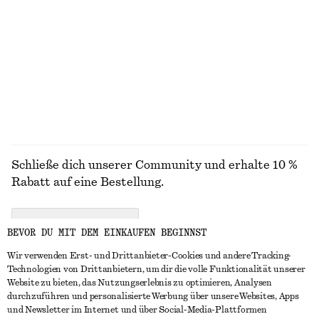
Midikleid aus Baumwolle
Minikleid aus Leinen
€ 79
€ 79
Neu
Neu
100% BAUMWOLLE
100% LEINEN
ALLE HÜTE, KAPPEN & MÜTZEN ENTDECKEN
Schließe dich unserer Community und erhalte 10 %
Rabatt auf eine Bestellung.
CREATE ACCOUNT
BEVOR DU MIT DEM EINKAUFEN BEGINNST
Wir verwenden Erst- und Drittanbieter-Cookies und andere Tracking-
Technologien von Drittanbietern, um dir die volle Funktionalität unserer
IN KONTAKT TRETEN
Website zu bieten, das Nutzungserlebnis zu optimieren, Analysen
durchzuführen und personalisierte Werbung über unsere Websites, Apps
Kontakt
Instagram
und Newsletter im Internet und über Social-Media-Plattformen
KUNDENSERVICE