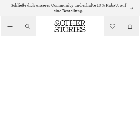
HÜTE, KAPPEN & MÜTZEN
Schließe dich unserer Community und erhalte 10 % Rabatt auf
eine Bestellung.
TOPFHUT AUS GEFLOCHTENEM STROH
/
ACCESSOIRES
€ 39
SCHWARZ
XS/S
M/L
Größentabelle
GRÖSSE