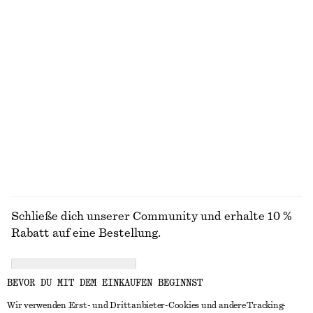
Geripptes Oberteil mit Rückenausschnitt
Flache Ballerinas aus Leder
€ 35
€ 99
Neu
Oberteil mit Bindedetail vorne
Jacquard-Minikleid
€ 59
€ 99
ALLE OBERTEILE & T-SHIRTS ENTDECKEN
Schließe dich unserer Community und erhalte 10 %
Rabatt auf eine Bestellung.
CREATE ACCOUNT
BEVOR DU MIT DEM EINKAUFEN BEGINNST
Wir verwenden Erst- und Drittanbieter-Cookies und andere Tracking-