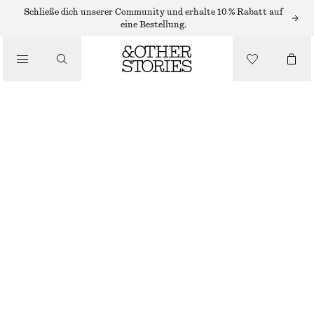
/
Schließe dich unserer Community und erhalte 10 % Rabatt auf
OBERTEILE & T-SHIRTS
eine Bestellung.
ENG ANLIEGENDES T-SHIRT MIT RÜCKENAUSSCHNITT
€ 35
/
BEKLEIDUNG
CREMEWEISS
XS
S
M
L
Größentabelle
GRÖSSE