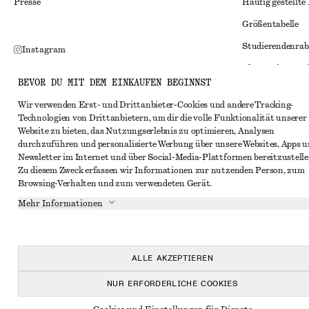
Presse
Häufig gestellte
Größentabelle
Studierendenrab
Instagram
Alternative Konf
Pinterest
BEVOR DU MIT DEM EINKAUFEN BEGINNST
Allgemeine Gesc
Facebook
Wir verwenden Erst- und Drittanbieter-Cookies und andere Tracking-
Mitgliedschafts
YouTube
Technologien von Drittanbietern, um dir die volle Funktionalität unserer
Website zu bieten, das Nutzungserlebnis zu optimieren, Analysen
Cookies und Dat
TikTok
durchzuführen und personalisierte Werbung über unsere Websites, Apps 
Cookies und Ein
Newsletter im Internet und über Social-Media-Plattformen bereitzustelle
Zu diesem Zweck erfassen wir Informationen zur nutzenden Person, zum
Datenschutzerk
Browsing-Verhalten und zum verwendeten Gerät.
Nutzungsbeding
Mehr Informationen
Impressum
Erklärung zur Ba
ALLE AKZEPTIEREN
NUR ERFORDERLICHE COOKIES