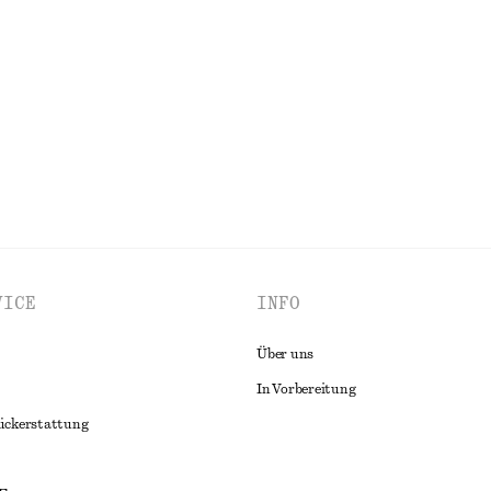
nhose
Geripptes Tanktop aus Baumwolle
€ 22
EN
ALLE OBERTEILE & T-SHIRTS ENTDECKEN
VICE
INFO
Über uns
In Vorbereitung
ückerstattung