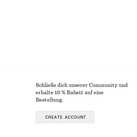
+
1
Hoop-Ohrringe im Set
€ 25
Exklusiv online
Schließe dich unserer Community und
erhalte 10 % Rabatt auf eine
Bestellung.
CREATE ACCOUNT