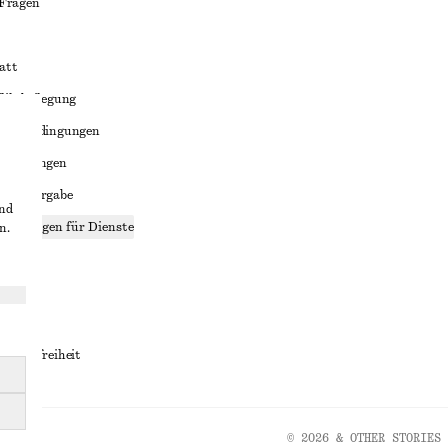
 Fragen
att
liktbeilegung
häftsbedingungen
bedingungen
enweitergabe
und
stellungen für Dienste
n.
lärung
ungen
rrierefreiheit
© 2026 & OTHER STORIES