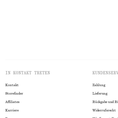
Twillhose aus Baumwolle mit Kordelzug
Elegante Leine
€ 79
€ 89
100% BAUMWOLLE
Neu
100% LEIN
IN KONTAKT TRETEN
KUNDENSER
Kontakt
Zahlung
Storefinder
Lieferung
Affiliates
Rückgabe und R
Karriere
Widerrufsrecht