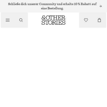
MAXIKLEIDER
Schließe dich unserer Community und erhalte 10 % Rabatt auf
eine Bestellung.
/
KLEIDER
GERAFFTES KLEID AUS BAUMWOLLE
/
€ 119
BEKLEIDUNG
SCHWARZ
XS
S
M
L
Größentabelle
GRÖSSE