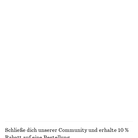
Hemd aus Baumwoll-Popeline mit Kordelzug
Trägerkleid aus Seide
€ 79
€ 199
100% BAUMWOLLE
100% SEIDE
Kastenförmiges T-Shirt aus Baumwolle
Gerüschtes Oberteil
€ 25
€ 22
100% BIOBAUMWOLLE
+
7
Drapiertes Kleid mit Wickeltaille
Verkürztes Oberteil mit Raffungen
€ 89
€ 59
Neu
ALLE KLEIDER ENTDECKEN
Schließe dich unserer Community und erhalte 10 %
Rabatt auf eine Bestellung.