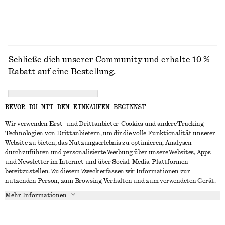
Schließe dich unserer Community und erhalte 10 %
Rabatt auf eine Bestellung.
CREATE ACCOUNT
BEVOR DU MIT DEM EINKAUFEN BEGINNST
Wir verwenden Erst- und Drittanbieter-Cookies und andere Tracking-
Technologien von Drittanbietern, um dir die volle Funktionalität unserer
IN KONTAKT TRETEN
Website zu bieten, das Nutzungserlebnis zu optimieren, Analysen
durchzuführen und personalisierte Werbung über unsere Websites, Apps
Kontakt
Instagram
und Newsletter im Internet und über Social-Media-Plattformen
KUNDENSERVICE
bereitzustellen. Zu diesem Zweck erfassen wir Informationen zur
Storefinder
Pinterest
nutzenden Person, zum Browsing-Verhalten und zum verwendeten Gerät.
Zahlung
INFO
Affiliates
Facebook
Mehr Informationen
Lieferung
Über uns
Karriere
YouTube
Rückgabe und Rückerstattung