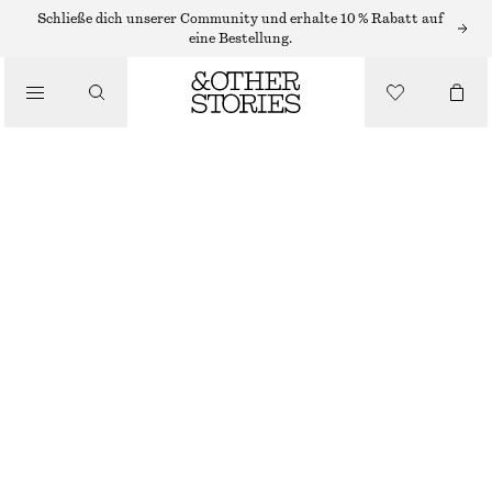
RINGE
Schließe dich unserer Community und erhalte 10 % Rabatt auf
eine Bestellung.
/
SCHMUCK
/
GEWÖLBTER RING
ACCESSOIRES
€ 25
SILBER
S
M
L
Größentabelle
GRÖSSE