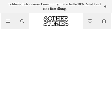
/
Schließe dich unserer Community und erhalte 10 % Rabatt auf
OBERTEILE & T-SHIRTS
eine Bestellung.
T-SHIRT MIT V-AUSSCHNITT UND RAFFUNGEN
€ 25
€ 35
/
LETZTE CHANCE
BEKLEIDUNG
GRAU
XS
S
M
L