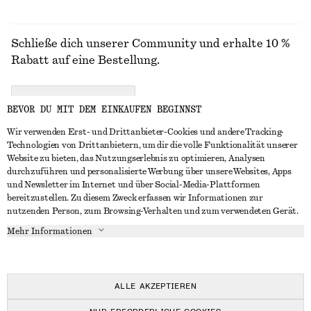
Schließe dich unserer Community und erhalte 10 %
Rabatt auf eine Bestellung.
CREATE ACCOUNT
BEVOR DU MIT DEM EINKAUFEN BEGINNST
Wir verwenden Erst- und Drittanbieter-Cookies und andere Tracking-
Technologien von Drittanbietern, um dir die volle Funktionalität unserer
IN KONTAKT TRETEN
Website zu bieten, das Nutzungserlebnis zu optimieren, Analysen
durchzuführen und personalisierte Werbung über unsere Websites, Apps
Kontakt
Instagram
und Newsletter im Internet und über Social-Media-Plattformen
KUNDENSERVICE
bereitzustellen. Zu diesem Zweck erfassen wir Informationen zur
Storefinder
Pinterest
nutzenden Person, zum Browsing-Verhalten und zum verwendeten Gerät.
Zahlung
INFO
Affiliates
Facebook
Mehr Informationen
Lieferung
Über uns
Karriere
YouTube
Rückgabe und Rückerstattung
In Vorbereitung
Presse
TikTok
Widerrufsrecht
ALLE AKZEPTIEREN
Häufig gestellte Fragen