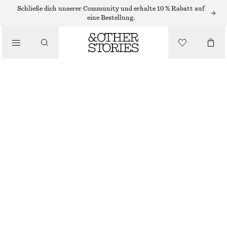
MIDIRÖCKE
Schließe dich unserer Community und erhalte 10 % Rabatt auf
eine Bestellung.
/
RÖCKE
MIDIROCK AUS BAUMWOLLE MIT KORDELZUG
/
BEKLEIDUNG
€ 45
€ 89
LETZTE CHANCE
WEISS
XS
S
M
L