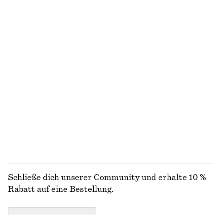
Letzte Chance
Letzte Chance
Jeansrock mit unbearbeiteten Kanten
Elegante Leinenshorts
€ 45
€ 99
€ 45
€ 69
Letzte Chance
VORHERIGER PREISNACHLASS:
€ 49
Letzte Chance
+
1
Knielanger A-Linien-Rock
Rippstrickjacke aus Baumwolle
€ 45
€ 79
€ 35
€ 69
Letzte Chance
Letzte Chance
ALLE RÖCKE ENTDECKEN
Schließe dich unserer Community und erhalte 10 %
Rabatt auf eine Bestellung.
CREATE ACCOUNT