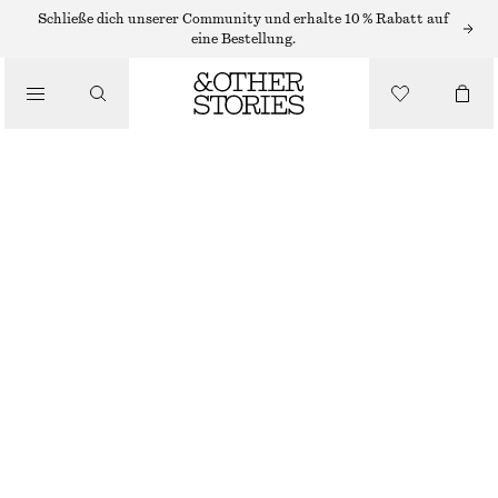
/
Schließe dich unserer Community und erhalte 10 % Rabatt auf
OBERTEILE & T-SHIRTS
eine Bestellung.
T-SHIRT AUS BAUMWOLLE MIT RUNDHALSAUSSCHNITT
€ 17
€ 25
VORHERIGER PREISNACHLASS:
€ 19
/
BEKLEIDUNG
LETZTE CHANCE
HELLROSA
+
14
XS
S
M
L
Größentabelle
GRÖSSE