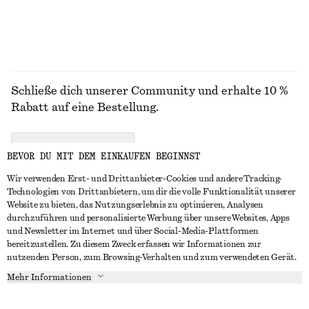
ALLE OBERTEILE & T-SHIRTS ENTDECKEN
Schließe dich unserer Community und erhalte 10 %
Rabatt auf eine Bestellung.
CREATE ACCOUNT
BEVOR DU MIT DEM EINKAUFEN BEGINNST
Wir verwenden Erst- und Drittanbieter-Cookies und andere Tracking-
Technologien von Drittanbietern, um dir die volle Funktionalität unserer
IN KONTAKT TRETEN
Website zu bieten, das Nutzungserlebnis zu optimieren, Analysen
durchzuführen und personalisierte Werbung über unsere Websites, Apps
Kontakt
Instagram
und Newsletter im Internet und über Social-Media-Plattformen
KUNDENSERVICE
bereitzustellen. Zu diesem Zweck erfassen wir Informationen zur
Storefinder
Pinterest
nutzenden Person, zum Browsing-Verhalten und zum verwendeten Gerät.
Zahlung
INFO
Affiliates
Facebook
Mehr Informationen
Lieferung
Über uns
Karriere
YouTube
Rückgabe und Rückerstattung