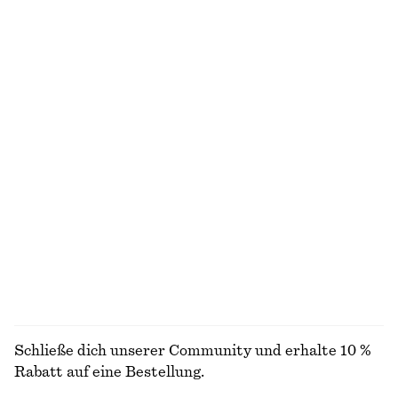
Neu
Letzte Chance
100% LEINEN
Elegante Leinenhose
Triangel-Bikinitop
€ 89
€ 29
Neu
Exklusiv online
100% LEINEN
Halskette aus Leder mit Ringanhänger
Eng anliegendes Jersey-T-Shirt
€ 29
€ 25
ALLE BADEMODE ENTDECKEN
Schließe dich unserer Community und erhalte 10 %
Rabatt auf eine Bestellung.