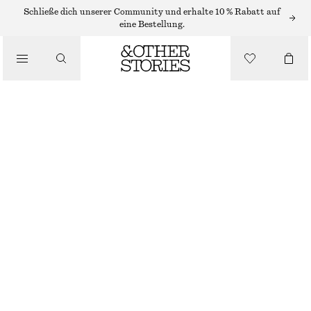
Schließe dich unserer Community und erhalte 10 % Rabatt auf
/
eine Bestellung.
BIKINIS
/
BADEMODE
BIKINIHOSE MIT HOHEM BUND
€ 29
€ 39
NICHT MEHR VORRÄTIG
/
BEKLEIDUNG
GRÜN/GESTREIFT
32
34
36
38
40
42
44