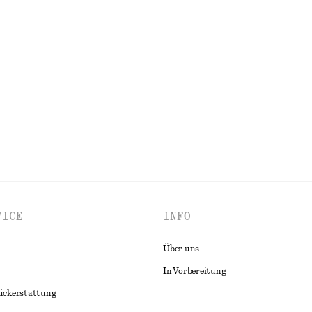
nioberteil
Minikleid mit Kordelzug
€ 49
€ 69
Letzte Chance
ALLE BADEMODE ENTDECKEN
VICE
INFO
Über uns
In Vorbereitung
ückerstattung