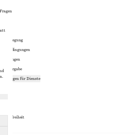
 Fragen
att
liktbeilegung
häftsbedingungen
bedingungen
enweitergabe
und
n.
stellungen für Dienste
lärung
ungen
rrierefreiheit