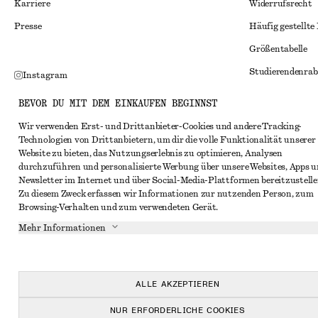
Karriere
Widerrufsrecht
Presse
Häufig gestellte
Größentabelle
Studierendenrab
Instagram
Alternative Konf
Pinterest
BEVOR DU MIT DEM EINKAUFEN BEGINNST
Allgemeine Gesc
Facebook
Wir verwenden Erst- und Drittanbieter-Cookies und andere Tracking-
Technologien von Drittanbietern, um dir die volle Funktionalität unserer
Mitgliedschafts
YouTube
Website zu bieten, das Nutzungserlebnis zu optimieren, Analysen
Cookies und Dat
durchzuführen und personalisierte Werbung über unsere Websites, Apps 
TikTok
Newsletter im Internet und über Social-Media-Plattformen bereitzustelle
Cookies und Ein
Zu diesem Zweck erfassen wir Informationen zur nutzenden Person, zum
Browsing-Verhalten und zum verwendeten Gerät.
Datenschutzerk
Mehr Informationen
Nutzungsbeding
Impressum
Erklärung zur Ba
ALLE AKZEPTIEREN
NUR ERFORDERLICHE COOKIES