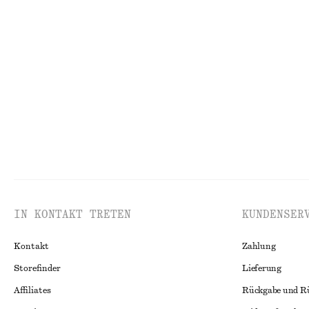
Bikinihose mit seitlicher Schnürung
Neckholder-Biki
€ 22
€ 29
€ 22
€ 29
Letzte Chance
Letzte Chance
IN KONTAKT TRETEN
KUNDENSER
Kontakt
Zahlung
Storefinder
Lieferung
Affiliates
Rückgabe und R