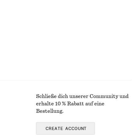
Strukturierte Bikinihose mit Bindedetail
€ 17
€ 25
Letzte Chance
Schließe dich unserer Community und
erhalte 10 % Rabatt auf eine
Bestellung.
CREATE ACCOUNT