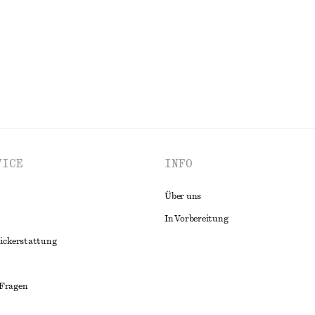
ALLE OBERTEILE & T-SHIRTS ENTDECKEN
VICE
INFO
Über uns
In Vorbereitung
ückerstattung
 Fragen