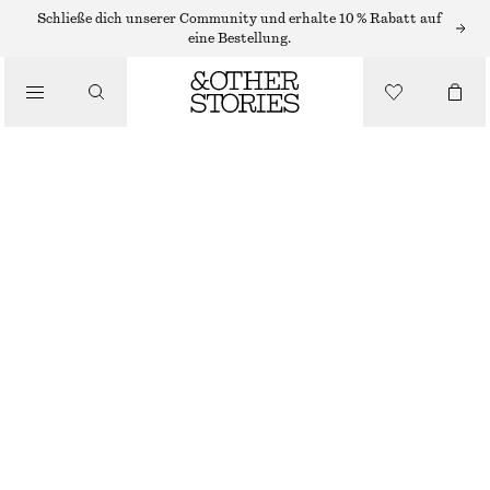
OHRRINGE
Schließe dich unserer Community und erhalte 10 % Rabatt auf
eine Bestellung.
/
SCHMUCK
GROSSE CREOLEN
/
ACCESSOIRES
€ 25
NICHT MEHR VORRÄTIG
SILBER
ONESIZE
GRÖSSE