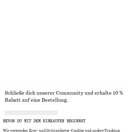
€ 99
€ 89
Neu
Neu
100% LEINEN
100% BIOBAUMWOLLE
Ausgestelltes Midikleid aus Leinen
Kastenförmige Jacke
€ 99
€ 129
Neu
100% LEINEN
ALLE SCHMUCK ENTDECKEN
Schließe dich unserer Community und erhalte 10 %
Rabatt auf eine Bestellung.
CREATE ACCOUNT
BEVOR DU MIT DEM EINKAUFEN BEGINNST
Wir verwenden Erst- und Drittanbieter-Cookies und andere Tracking-