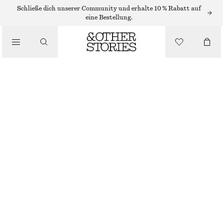
LEDERRÖCKE
Schließe dich unserer Community und erhalte 10 % Rabatt auf
eine Bestellung.
/
RÖCKE
MINI-WICKELROCK AUS LEDER
/
€ 249
BEKLEIDUNG
BEIGE
32
34
36
38
40
42
44
Größentabelle
GRÖSSE