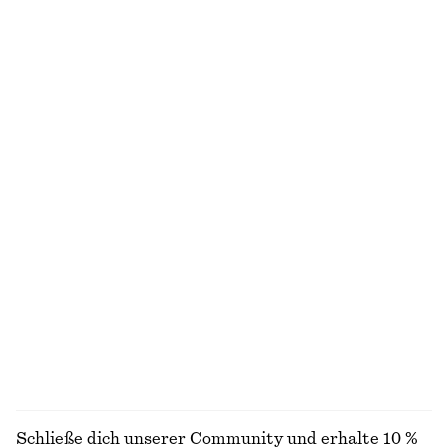
Jacke mit Cordkragen
Ausgestelltes Midikleid aus Leinen
€ 129
€ 99
Neu
Neu
100% LEINEN
Ausgestelltes Midikleid aus Leinen
Ärmelloses Midikleid aus Satin
€ 99
€ 99
Neu
Neu
+
8
100% LEINEN
Kastenförmiges T-Shirt aus Baumwolle
Ärmelloses Midikleid aus Satin
€ 25
€ 99
100% BIOBAUMWOLLE
Neu
+
7
+
8
ALLE RÖCKE ENTDECKEN
Schließe dich unserer Community und erhalte 10 %