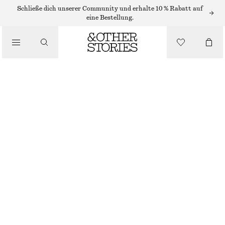
HAARACCESSOIRES
Schließe dich unserer Community und erhalte 10 % Rabatt auf
eine Bestellung.
/
MITTELGROSSE HAARKLAMMER
ACCESSOIRES
€ 25
SCHWARZ/SCHILDPATT
ONESIZE
GRÖSSE