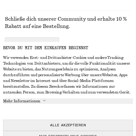
Schließe dich unserer Community und erhalte 10 %
Rabatt auf eine Bestellung.
CREATE ACCOUNT
BEVOR DU MIT DEM EINKAUFEN BEGINNST
Wir verwenden Erst- und Drittanbieter-Cookies und andere Tracking-
Technologien von Drittanbietern, um dir die volle Funktionalität unserer
IN KONTAKT TRETEN
Website zu bieten, das Nutzungserlebnis zu optimieren, Analysen
durchzuführen und personalisierte Werbung über unsere Websites, Apps
Kontakt
Instagram
und Newsletter im Internet und über Social-Media-Plattformen
KUNDENSERVICE
bereitzustellen. Zu diesem Zweck erfassen wir Informationen zur
Storefinder
Pinterest
nutzenden Person, zum Browsing-Verhalten und zum verwendeten Gerät.
Zahlung
INFO
Affiliates
Facebook
Mehr Informationen
Lieferung
Über uns
Karriere
YouTube
Rückgabe und Rückerstattung
In Vorbereitung
Presse
TikTok
Widerrufsrecht
ALLE AKZEPTIEREN
Häufig gestellte Fragen