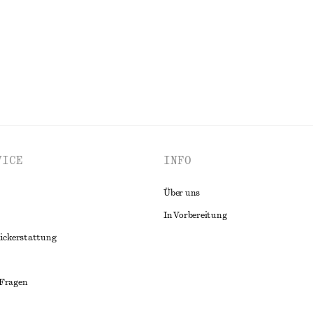
ALLE OBERTEILE & T-SHIRTS ENTDECKEN
VICE
INFO
Über uns
In Vorbereitung
ückerstattung
 Fragen