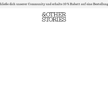
hließe dich unserer Community und erhalte 10 % Rabatt auf eine Bestellung
RIPPSTRICKOBERTEIL MIT WELLENKANTE
NICHT MEHR VORRÄTIG
CREME
XS
S
M
L
Größentabelle
GRÖSSE