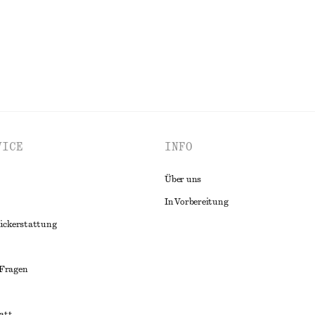
ALLE OBERTEILE & T-SHIRTS ENTDECKEN
VICE
INFO
Über uns
In Vorbereitung
ückerstattung
 Fragen
att