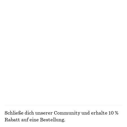
€ 29
€ 59
€ 19
€ 39
Letzte Chance
Letzte Chance
Baumwollshorts mit hohem Bund
Plissiertes Midikleid mit Dolman-Ärmeln
€ 22
€ 59
€ 45
€ 99
Letzte Chance
Letzte Chance
100% BAUMWOLLE
Ärmelloses Häkeloberteil
Taillengürtel aus Leder in Krokooptik
€ 29
€ 59
€ 22
€ 39
Letzte Chance
Letzte Chance
ALLE OBERTEILE & T-SHIRTS ENTDECKEN
Schließe dich unserer Community und erhalte 10 %
Rabatt auf eine Bestellung.