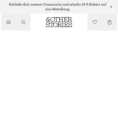
/
Schließe dich unserer Community und erhalte 10 % Rabatt auf
OBERTEILE & T-SHIRTS
eine Bestellung.
T-SHIRT MIT TIEFEM AUSSCHNITT
€ 19
€ 39
/
LETZTE CHANCE
BEKLEIDUNG
WEISS
XS
S
M
L