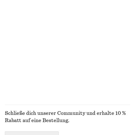
Neu
Neu
100% BIOBAUMWOLLE
Midikleid im Fit-and-Flare-Stil
Hose aus Satin
€ 99
€ 89
Neu
Neu
+
1
Karierter Trenchcoat mit Schnallengürtel
Carcoat mit Gürtel
€ 179
€ 149
100% BAUMWOLLE
ALLE SCHMUCK ENTDECKEN
Schließe dich unserer Community und erhalte 10 %
Rabatt auf eine Bestellung.