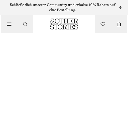
RINGE
Schließe dich unserer Community und erhalte 10 % Rabatt auf
eine Bestellung.
/
SCHMUCK
/
SKULPTURALER, DRAPIERTER RING
ACCESSOIRES
€ 25
NICHT MEHR VORRÄTIG
GOLD
S
M
L